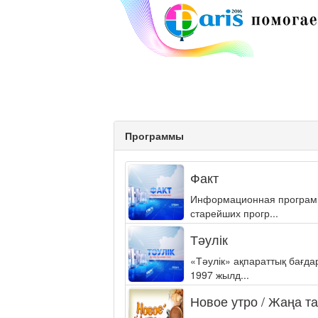
Программы
Факт
Информационная программа
старейших прогр...
Тәулік
«Тәулік» ақпараттық бағд
1997 жылд...
Новое утро / Жаңа т