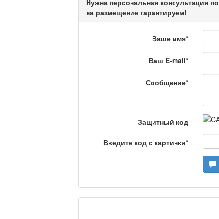
Нужна персональная консультация по
Кто поможет мигрант
на размещение гарантируем!
Ваше имя
*
Сделано в Актобе / 
Ваш E-mail
*
Сообщение
*
Что скажет доктор?
Защитный код
Станем чемпионами /
Введите код с картинки
*
Я открываю мир / Ба