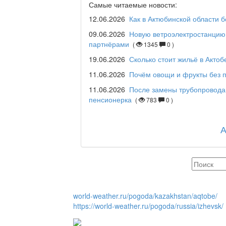
Дәрігер не айтады?
Самые читаемые новости:
12.06.2026
Как в Актюбинской области 
09.06.2026
Новую ветроэлектростанцию 
партнёрами
(
1345
0 )
Maslihat LIVE
19.06.2026
Сколько стоит жильё в Актоб
11.06.2026
Почём овощи и фрукты без п
11.06.2026
После замены трубопровода
Отчётная встреча ак
пенсионерка
(
783
0 )
қаласы әкімінің халы
REGION 04
Люди города / Ақтөбе
world-weather.ru/pogoda/kazakhstan/aqtobe/
https://world-weather.ru/pogoda/russia/izhevsk/
Служба 109