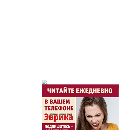
Час депутата / Депут
Горячая тема
Утро по-летнему / Жа
Час акима / Әкім сағ
Розыгрыши призов от