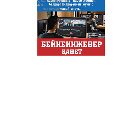
Тел.: 8 (7132) 217 366;
Факс: 8 (7132) 217 015;
Email: rikatv@inbox.ru
АНТИХАЙП
Хайп – это шумиха, сложн
телезрителями и пользоват
Деловые новости
Обзор событий деловой жи
Казахстана.
Құмсағат
"Құмсағат" - апта бойы "Тә
Только факты
Программа «Только факты»
неделе в ...
Твое Утро
Твое Утро