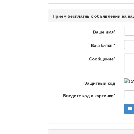
Кәусар
Приём бесплатных объявлений на наш
Ваше имя
*
На полицейской волн
Ваш E-mail
*
Еженедельный обзор крими
специалистов.
Сообщение
*
Люди в кадре
Защитный код
Камертон
Введите код с картинки
*
Актуальный вопрос /