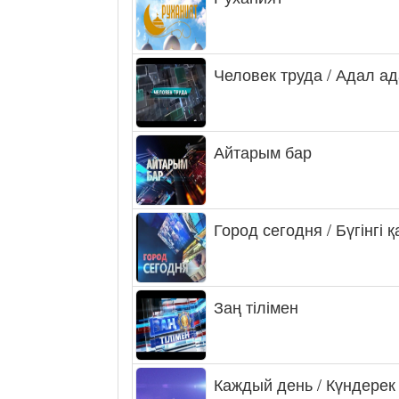
Человек труда / Адал а
Айтарым бар
Город сегодня / Бүгінгі 
Заң тілімен
Каждый день / Күндерек