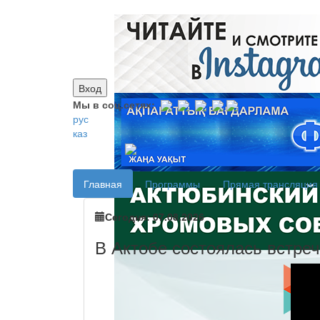
Вход
Мы в соц.сетях:
рус
каз
Главная
Программы
Прямая трансляция
Сегодня: 07.08.2026
В Актобе состоялась встре