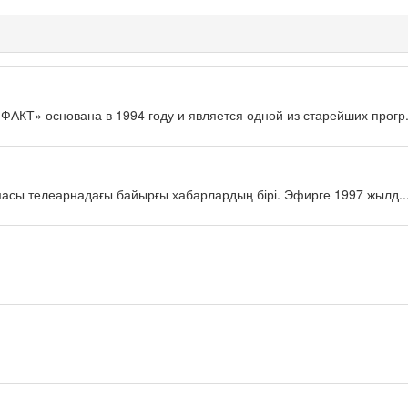
КТ» основана в 1994 году и является одной из старейших прогр.
масы телеарнадағы байырғы хабарлардың бірі. Эфирге 1997 жылд..