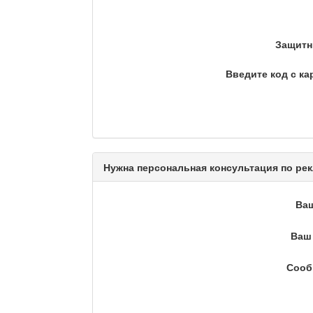
Люди в кадре
Защитн
Введите код с ка
Камертон
Актуальный вопрос / Ма
Нужна персональная консультация по рек
Ва
Кто поможет мигранту?
Ваш 
Сооб
Сделано в Актобе / Ақт