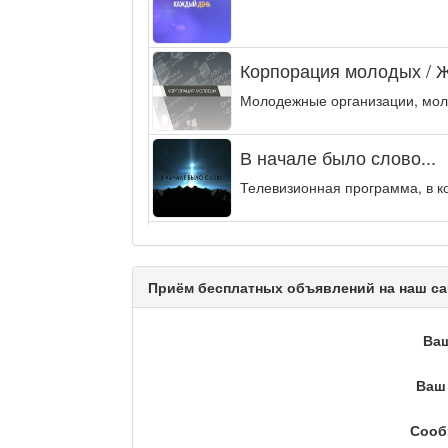
Корпорация молодых / 
Молодежные организации, мол
В начале было слово...
Телевизионная программа, в к
Энергия удачи
Музыкально-развлекательная п
Приём бесплатных объявлений на наш са
Кәусар
Ва
Ваш 
На полицейской волне /
Сооб
Еженедельный обзор криминаль