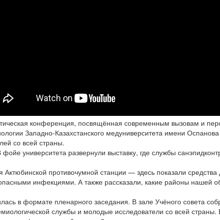
ктическая конференция, посвящённая современным вызовам и пер
ологии Западно-Казахстанского медуниверситета имени Оспанова
ей со всей страны.
В фойе университета развернули выставку, где службы санэпидконт
я Актюбинской противочумной станции — здесь показали средства 
опасными инфекциями. А также рассказали, какие районы нашей о
лась в формате пленарного заседания. В зале Учёного совета со
емиологической службы и молодые исследователи со всей страны.