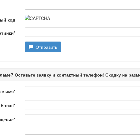
ый код
ртинки
*
Отправить
ңызды сұрақ
ламе? Оставьте заявку и контактный телефон! Скидку на раз
ше имя
*
E-mail
*
щение
*
өбеде жасалған