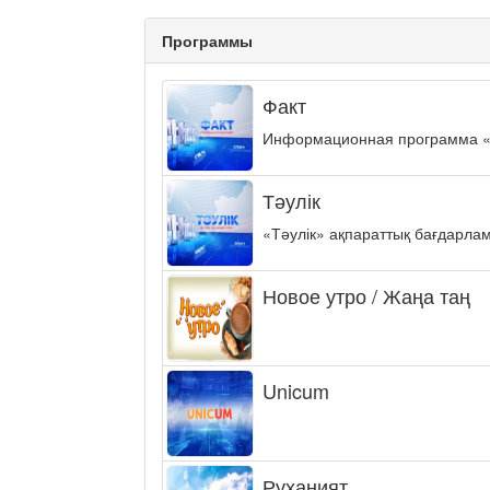
Программы
Факт
Информационная программа «ФА
Тәулік
«Тәулік» ақпараттық бағдарла
Новое утро / Жаңа таң
Unicum
Руханият