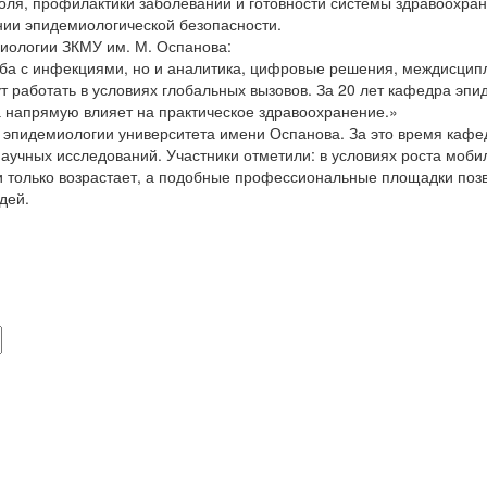
оля, профилактики заболеваний и готовности системы здравоохра
нии эпидемиологической безопасности.
иологии ЗКМУ им. М. Оспанова:
ьба с инфекциями, но и аналитика, цифровые решения, междисцип
т работать в условиях глобальных вызовов. За 20 лет кафедра эп
ка напрямую влияет на практическое здравоохранение.»
эпидемиологии университета имени Оспанова. За это время кафед
учных исследований. Участники отметили: в условиях роста моби
 только возрастает, а подобные профессиональные площадки поз
дей.