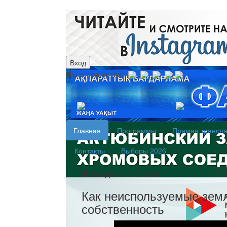
Вход
Мы в соц.сетях:
рус
каз
Главная
Программы
Прямая трансл
Контакты
Выборы 2026
Сегодня: 06.08.2026
Как неиспользуемые зем
собственность