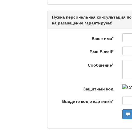
Нужна персональная консультация по
Кто поможет мигрант
на размещение гарантируем!
Ваше имя
*
Сделано в Актобе / 
Ваш E-mail
*
Сообщение
*
Что скажет доктор?
Защитный код
Станем чемпионами /
Введите код с картинки
*
Я открываю мир / Ба