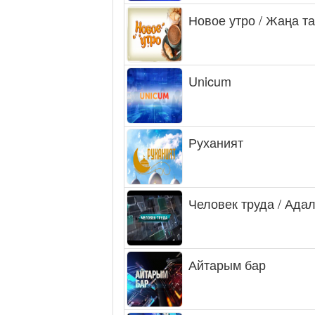
Новое утро / Жаңа т
Unicum
Руханият
Человек труда / Ада
Айтарым бар