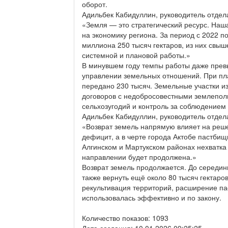
оборот.
Адильбек Кабидуллин, руководитель отдел
«Земля — это стратегический ресурс. Наш
на экономику региона. За период с 2022 п
миллиона 250 тысяч гектаров, из них свыш
системной и плановой работы.»
В минувшем году темпы работы даже прев
управлении земельных отношений. При пла
передано 230 тысяч. Земельные участки и
договоров с недобросовестными землепол
сельхозугодий и контроль за соблюдением
Адильбек Кабидуллин, руководитель отдел
«Возврат земель напрямую влияет на реше
дефицит, а в черте города Актобе пастби
Алгинском и Мартукском районах нехватка 
направлении будет продолжена.»
Возврат земель продолжается. До середины
также вернуть ещё около 80 тысяч гектар
рекультивация территорий, расширение пас
использовалась эффективно и по закону.
Количество показов: 1093
Дата создания: 10.01.2026 09:25:25