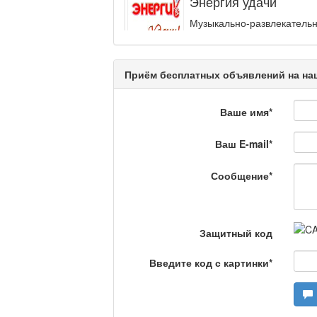
Энергия удачи
Музыкально-развлекательн
интеллектуальную...
Кәусар
Приём бесплатных объявлений на наш
Ваше имя
*
На полицейской волн
Ваш E-mail
*
Еженедельный обзор крими
специалистов.
Сообщение
*
Люди в кадре
Защитный код
Камертон
Введите код с картинки
*
Актуальный вопрос /