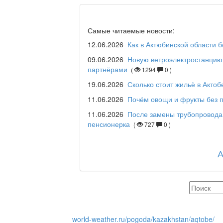
Дәрігер не айтады?
Самые читаемые новости:
12.06.2026
Как в Актюбинской области 
09.06.2026
Новую ветроэлектростанцию 
партнёрами
(
1294
0 )
Maslihat LIVE
19.06.2026
Сколько стоит жильё в Актоб
11.06.2026
Почём овощи и фрукты без п
11.06.2026
После замены трубопровода
Отчётная встреча ак
пенсионерка
(
727
0 )
қаласы әкімінің халы
REGION 04
Люди города / Ақтөбе
world-weather.ru/pogoda/kazakhstan/aqtobe/