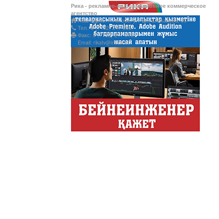
Рика - рекламно-информационное коммерческое
Ты прекрасна! С Л
агентство
Наш адрес: г. Актобе, ул. Ш.Уалиханова, 35
Тел.: 8 (7132) 217 366;
Факс: 8 (7132) 217 015;
Email: rikatv@inbox.ru
АНТИХАЙП
Хайп – это шумиха, сложн
телезрителями и пользоват
Деловые новости
Обзор событий деловой жи
Казахстана.
Құмсағат
"Құмсағат" - апта бойы "Тә
Только факты
Программа «Только факты»
неделе в ...