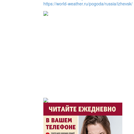
https://world-weather.ru/pogoda/russia/izhevsk/
Служба 109
Час депутата / Депут
Горячая тема
Утро по-летнему / Жа
Час акима / Әкім сағ