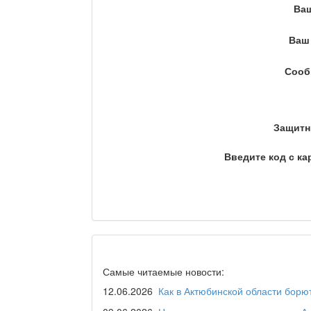
Ва
Кто поможет мигранту?
Ваш 
Сооб
Сделано в Актобе / Ақт
Защитн
Что скажет доктор?
Введите код с ка
Станем чемпионами / То
Я открываю мир / Бала 
Самые читаемые новости:
12.06.2026
Как в Актюбинской области борю