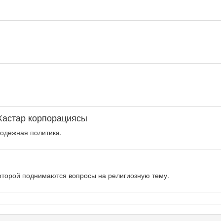
Жастар корпорациясы
одежная политика.
оторой поднимаются вопросы на религиозную тему.
рограмма «Энергия удачи» представляет собой интеллектуальную.