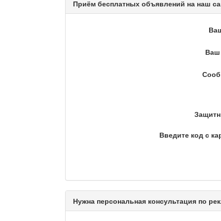
Приём бесплатных объявлений на наш са
Кәусар
Ва
Ваш 
На полицейской волне /
Сооб
Еженедельный обзор криминаль
Люди в кадре
Защитн
Введите код с ка
Камертон
Актуальный вопрос / Ма
Нужна персональная консультация по рек