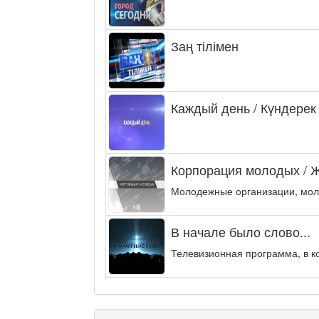
Заң тілімен
Каждый день / Күндерек
Корпорация молодых / 
Молодежные организации, мол
В начале было слово...
Телевизионная программа, в к
Энергия удачи
Музыкально-развлекательная п