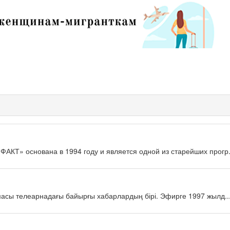
КТ» основана в 1994 году и является одной из старейших прогр.
масы телеарнадағы байырғы хабарлардың бірі. Эфирге 1997 жылд..