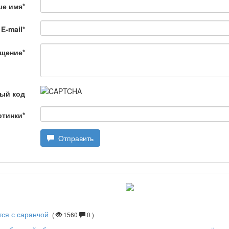
ше имя
*
E-mail
*
щение
*
өбеде жасалған
ый код
ртинки
*
Отправить
лағай
дарын
тся с саранчой
(
1560
0 )