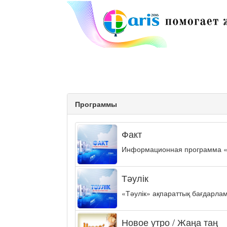
Программы
Факт
Информационная программа «ФА
Тәулік
«Тәулік» ақпараттық бағдарла
Новое утро / Жаңа таң