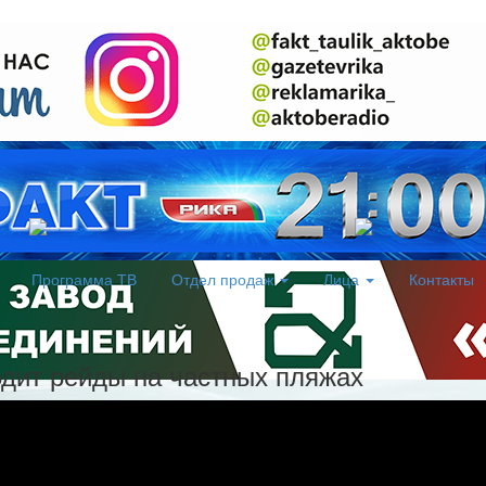
Программа ТВ
Отдел продаж
Лица
Контакты
дит рейды на частных пляжах