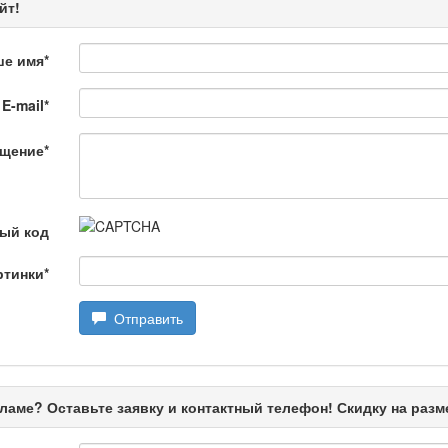
йт!
ше имя
*
E-mail
*
 Қылмыс пен жаза
щение
*
ной хроники. Анализ происшествий, комментарии специалистов.
ый код
ртинки
*
Отправить
ңызды сұрақ
ламе? Оставьте заявку и контактный телефон! Скидку на раз