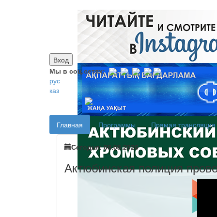
Вход
Мы в соц.сетях:
рус
каз
Главная
Программы
Прямая трансляция
Сегодня: 08.08.2026
Актюбинская полиция прово