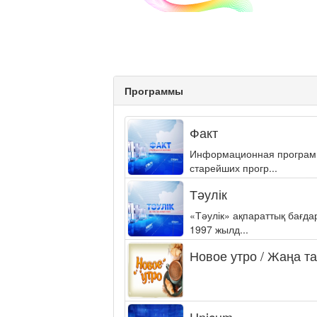
Программы
Факт
Информационная программа
старейших прогр...
Тәулік
«Тәулік» ақпараттық бағд
1997 жылд...
Новое утро / Жаңа т
Unicum