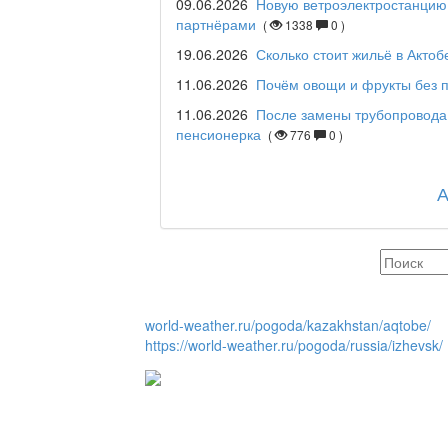
09.06.2026
Новую ветроэлектростанцию 
партнёрами
(
1338
0 )
Maslihat LIVE
19.06.2026
Сколько стоит жильё в Актоб
11.06.2026
Почём овощи и фрукты без п
11.06.2026
После замены трубопровода
Отчётная встреча ак
пенсионерка
(
776
0 )
қаласы әкімінің халы
REGION 04
Люди города / Ақтөбе
world-weather.ru/pogoda/kazakhstan/aqtobe/
https://world-weather.ru/pogoda/russia/izhevsk/
Служба 109