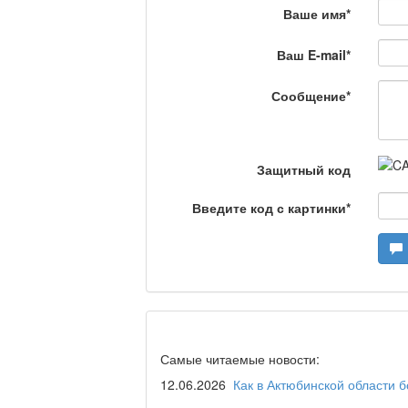
Ваше имя
*
Сделано в Актобе / 
Ваш E-mail
*
Сообщение
*
Что скажет доктор?
Защитный код
Станем чемпионами /
Введите код с картинки
*
Я открываю мир / Ба
Дәрігер не айтады?
Самые читаемые новости:
12.06.2026
Как в Актюбинской области 