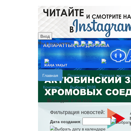
Вход
Мы в соц.сетях:
рус
каз
Главная
Программы
Прямая трансл
Контакты
Выборы 2026
Сегодня: 07.08.2026
Фильтрация новостей:
Дата создания
: