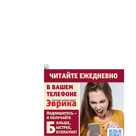
Час депутата / Депут
Горячая тема
Утро по-летнему / Жа
Час акима / Әкім сағ
Розыгрыши призов от