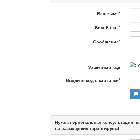
Ваше имя
*
На полицейской волн
Ваш E-mail
*
Еженедельный обзор крими
специалистов.
Сообщение
*
Люди в кадре
Защитный код
Камертон
Введите код с картинки
*
Актуальный вопрос /
Нужна персональная консультация по
Кто поможет мигрант
на размещение гарантируем!