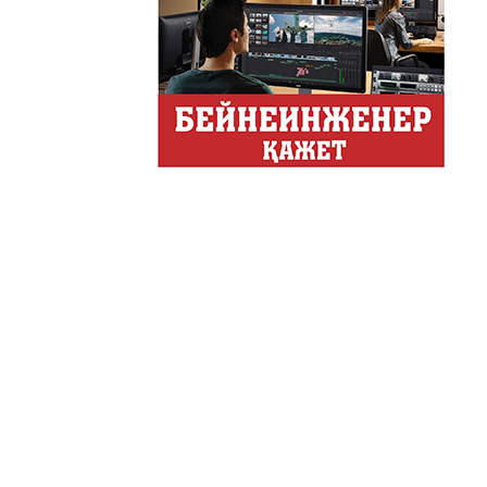
Хайп – это шумиха, сложн
телезрителями и пользоват
Деловые новости
Обзор событий деловой жи
Казахстана.
Құмсағат
"Құмсағат" - апта бойы "Тә
Только факты
Программа «Только факты»
неделе в ...
Твое Утро
Твое Утро
Декоративные страс