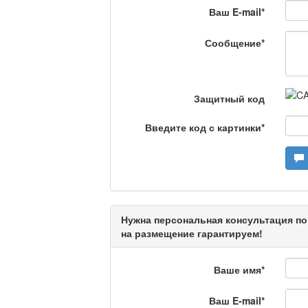
Ваш E-mail
*
Еженедельный обзор крими
специалистов.
Сообщение
*
Люди в кадре
Защитный код
Камертон
Введите код с картинки
*
Актуальный вопрос /
Нужна персональная консультация по
Кто поможет мигрант
на размещение гарантируем!
Ваше имя
*
Сделано в Актобе / 
Ваш E-mail
*