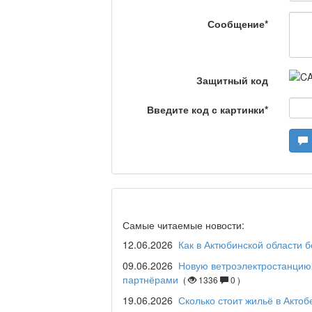
Сообщение
*
Что скажет доктор?
Защитный код
Станем чемпионами /
Введите код с картинки
*
Я открываю мир / Ба
Дәрігер не айтады?
Самые читаемые новости:
12.06.2026
Как в Актюбинской области 
09.06.2026
Новую ветроэлектростанцию 
партнёрами
(
1336
0 )
Maslihat LIVE
19.06.2026
Сколько стоит жильё в Актоб