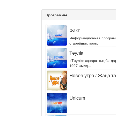
Программы
Факт
Информационная программа
старейших прогр...
Тәулік
«Тәулік» ақпараттық бағд
1997 жылд...
Новое утро / Жаңа т
Unicum