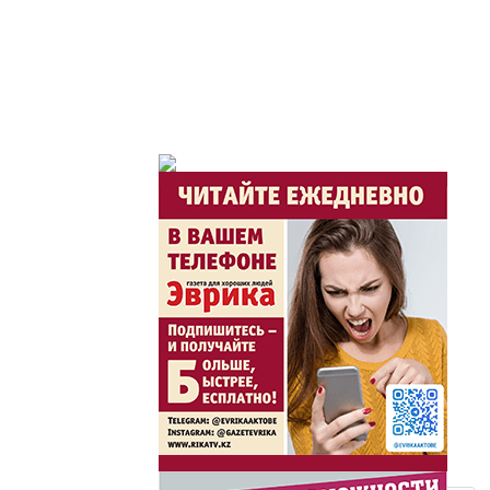
Горячая тема
Утро по-летнему / Жа
Час акима / Әкім сағ
Розыгрыши призов от
Из первых рук / Сөзі
Интервью с экспертом, спе
важная для зрителей ...