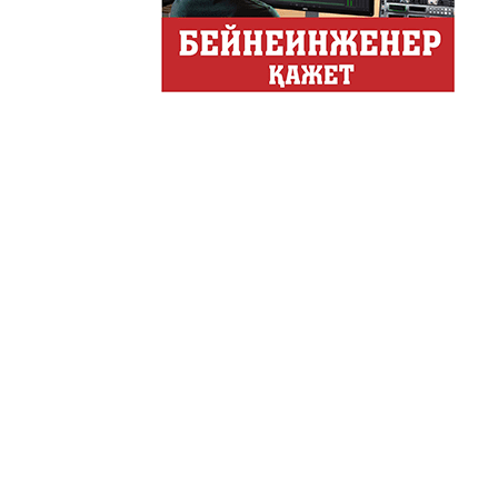
Деловые новости
Обзор событий деловой жи
Казахстана.
Құмсағат
"Құмсағат" - апта бойы "Тә
Только факты
Программа «Только факты»
неделе в ...
Твое Утро
Твое Утро
Декоративные страс
Лучшие дизайнеры и декор
на свое жилище и обно...
Energy Life