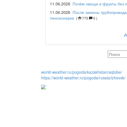
11.06.2026
Почём овощи и фрукты без п
11.06.2026
После замены трубопровода
Отчётная встреча ак
пенсионерка
(
775
0 )
қаласы әкімінің халы
REGION 04
Люди города / Ақтөбе
world-weather.ru/pogoda/kazakhstan/aqtobe/
https://world-weather.ru/pogoda/russia/izhevsk/
Служба 109
Час депутата / Депут