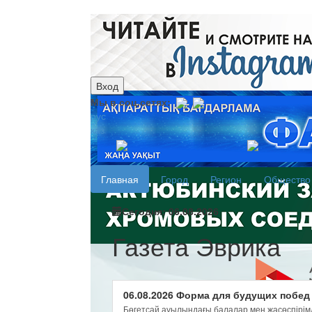
Вход
Мы в соц.сетях:
рус
каз
Главная
Город
Регион
Общество
Сегодня: 06.08.2026
Газета Эврика
06.08.2026 Форма для будущих побед
Бөгетсай ауылындағы балалар мен жасөспірімд