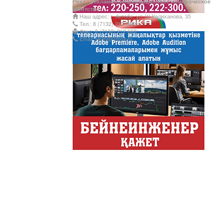
Рика - рекламно-информационное коммерческое
агентство
Наш адрес: г. Актобе, ул. Ш.Уалиханова, 35
Тел.: 8 (7132) 212 249;
Факс: 8 (7132) 212 660;
Email: rikatv@inbox.ru