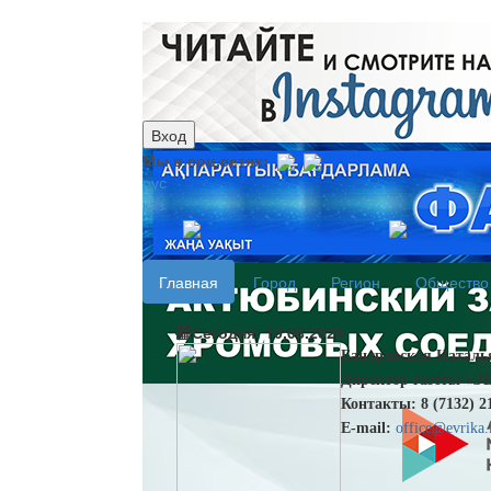
Вход
Мы в соц.сетях:
рус
каз
Главная
Город
Регион
Общество
Сегодня: 10.08.2026
Бандровская Наталь
Директор газеты «
Контакты: 8 (7132) 217
Е-mail:
office@evrika.