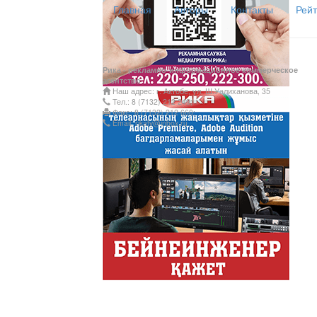
Главная
Авторы
Контакты
Рейт
Рика - рекламно-информационное коммерческое
агентство
Наш адрес: г. Актобе, ул. Ш.Уалиханова, 35
Тел.: 8 (7132) 212 249;
Факс: 8 (7132) 212 660;
Email: rikatv@inbox.ru