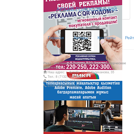
АРХИВ ГОЛОСОВАНИЙ
Главная
Авторы
Контакты
Рейт
Рика - рекламно-информационное коммерческое
агентство
Наш адрес: г. Актобе, ул. Ш.Уалиханова, 35
Тел.: 8 (7132) 212 249;
Факс: 8 (7132) 212 660;
Email: rikatv@inbox.ru