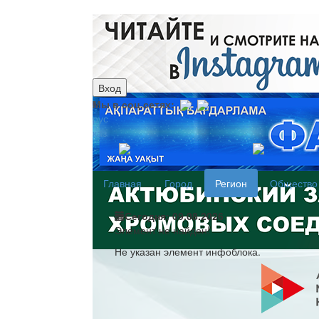
Вход
Мы в соц.сетях:
рус
каз
Главная
Город
Регион
Общество
Сегодня: 09.08.2026
Элемент не найден!
Не указан элемент инфоблока.