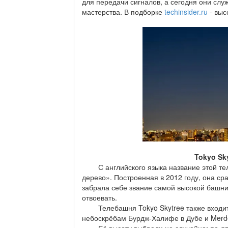
для передачи сигналов, а сегодня они слу
мастерства. В подборке
techinsider.ru
- выс
Tokyo Sky
С английского языка название этой тел
дерево». Построенная в 2012 году, она ср
забрала себе звание самой высокой башни 
отвоевать.
Телебашня Tokyo Skytree также входит в
небоскрёбам Бурдж-Халифе в Дубе и Merd
Её высоту выбрали не случайно: по-япон