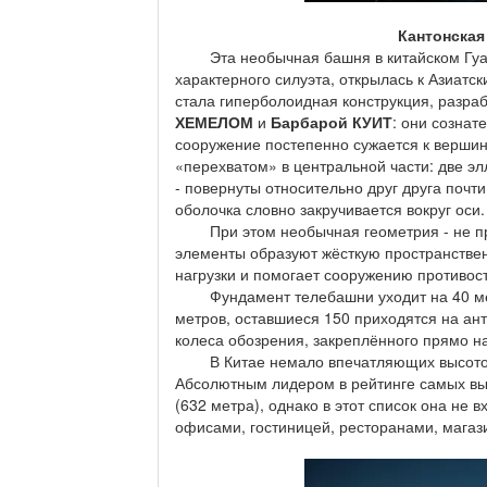
Кантонская
Эта необычная башня в китайском Гуанч
характерного силуэта, открылась к Азиатс
стала гиперболоидная конструкция, разр
ХЕМЕЛОМ
и
Барбарой КУИТ
: они сознат
сооружение постепенно сужается к вершин
«перехватом» в центральной части: две эл
- повернуты относительно друг друга почт
оболочка словно закручивается вокруг оси.
При этом необычная геометрия - не пр
элементы образуют жёсткую пространстве
нагрузки и помогает сооружению противос
Фундамент телебашни уходит на 40 метр
метров, оставшиеся 150 приходятся на ант
колеса обозрения, закреплённого прямо н
В Китае немало впечатляющих высоток, 
Абсолютным лидером в рейтинге самых вы
(632 метра), однако в этот список она не в
офисами, гостиницей, ресторанами, мага