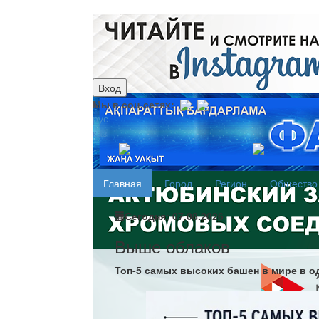
Вход
Мы в соц.сетях:
рус
каз
Главная
Город
Регион
Общество
Сегодня: 07.08.2026
Выше облаков
Топ-5 самых высоких башен в мире в о