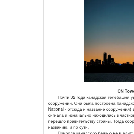
CN Towe
Почти 32 года канадская телебашня уд
сооружений. Она была построена Канадск
National - отсюда и название сооружения)
сигнала и изначально находилась в частной
перешло правительству страны. Тогда соо
названию, и по сути.
Природа канадскую башню не щадит: еже