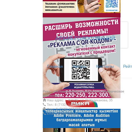
АРХИВ ГОЛОСОВАНИЙ
Главная
Авторы
Контакты
Рейт
Рика - рекламно-информационное коммерческое
агентство
Наш адрес: г. Актобе, ул. Ш.Уалиханова, 35
Тел.: 8 (7132) 212 249;
Факс: 8 (7132) 212 660;
Email: rikatv@inbox.ru