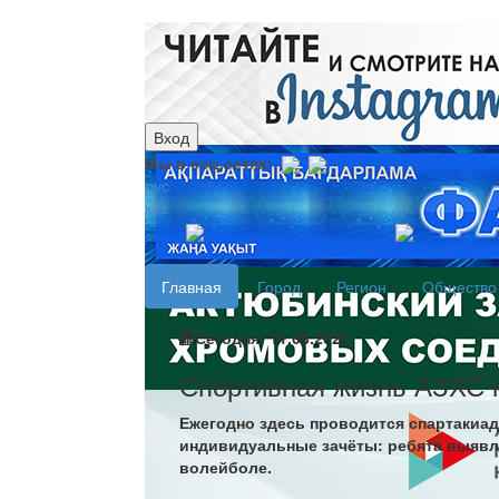
Вход
Мы в соц.сетях:
рус
каз
Главная
Город
Регион
Общество
Сегодня: 11.08.2026
Спортивная жизнь АЗХС к
Ежегодно здесь проводится спартакиа
индивидуальные зачёты: ребята выявля
волейболе.