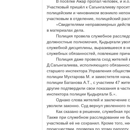
В посёлке Ажар пропал человек, и и.о. а
Участковый пришёл к Сагынгалиеву просит
полицейским и чиновником возникло непони
участковым в отделение, полицейский рас
«Свидетелями неправомерных действий Қ
в материалах дела.
Полиция провела служебное расследован
должностные полномочия, Қыдырғали увол
служебной дисциплины, выразившееся в 
служебных обязанностей, повлекшее причи
Полиция даже провела сход жителей в се
Д.Сагынгалиева, исполняющего обязанност
старшего инспектора Управления обществ
полиции Мухтарова М. и заместителя нача
полиции Батанова А.Т., с участием 47 жите
другие подтвердили свои показания в част
инспектора полиции Қыдырғали Б.».
Однако слова жителей и заключение слу
уволили законно. Суд вернул уволенного п
Как сказано в решении, служебная пров
Также при служебном расследовании не был
участковый её не сохранил. Кроме того, н
происшествии, проверка по этому рапорту 