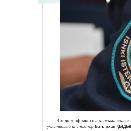
В ходе конфликта с
и.о. акима сельс
участковый инспектор
Батырхан ҚЫДЫ