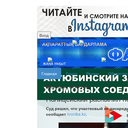
Вход
Мы в соц.сетях:
рус
каз
Главная
Город
Регион
Общество
Сегодня: 09.08.2026
Полицейский распылил пе
Суд решил, что участковый не дискред
сообщает
hronika.kz
.