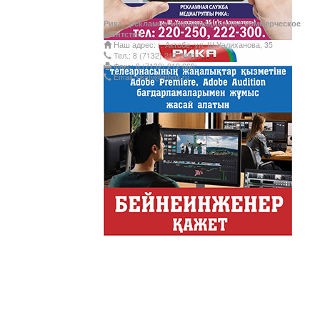
Рика - рекламно-информационное коммерческое
агентство
Наш адрес: г. Актобе, ул. Ш.Уалиханова, 35
Тел.: 8 (7132) 212 249;
Факс: 8 (7132) 212 660;
Email: rikatv@inbox.ru