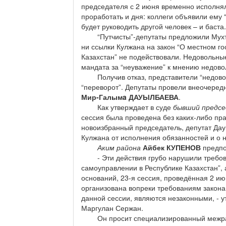
председателя с 2 июня временно исполн
проработать и дня: коллеги объявили ему
будет руководить другой человек – и баста.
“Путчисты”-депутаты предложили Мухтару
ни ссылки Кулжана на закон “О местном г
Казахстан” не подействовали. Недовольны
мандата за “неуважение” к мнению недово
Получив отказ, представители “недовол
“переворот”. Депутаты провели внеочеред
Мир-Галымa ДАУЫЛБАЕВА
.
Как утверждает в суде
бывший предсе
сессия была проведена без каких-либо пр
новоизбранный председатель, депутат Да
Кулжана от исполнения обязанностей и о 
Аким района
Айбек КУПЕНОВ
предпо
- Эти действия грубо нарушили требова
самоуправлении в Республике Казахстан”, 
оснований, 23-я сессия, проведённая 2 и
организована вопреки требованиям закона
данной сессии, являются незаконными, - у
Маргулан Сержан.
Он просит специализированный межрайо