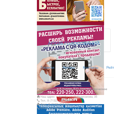
АРХИВ ГОЛОСОВАНИЙ
Главная
Авторы
Контакты
Рейт
Рика - рекламно-информационное коммерческое
агентство
Наш адрес: г. Актобе, ул. Ш.Уалиханова, 35
Тел.: 8 (7132) 212 249;
Факс: 8 (7132) 212 660;
Email: rikatv@inbox.ru