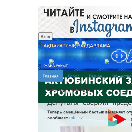
Вход
Мы в соц.сетях:
рус
каз
Главная
Город
Регион
Общество
Сегодня: 09.08.2026
Депутаты “свергли” пред
Теперь смещённый бастык выясняет от
сообщает
ratel.kz
.