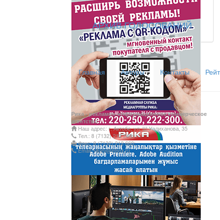
АРХИВ ГОЛОСОВАНИЙ
Главная
Авторы
Контакты
Рейт
Рика - рекламно-информационное коммерческое
агентство
Наш адрес: г. Актобе, ул. Ш.Уалиханова, 35
Тел.: 8 (7132) 212 249;
Факс: 8 (7132) 212 660;
Email: rikatv@inbox.ru