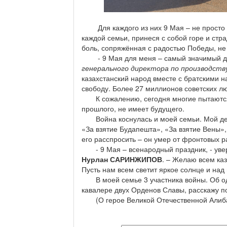
Для каждого из них 9 Мая – не просто к
каждой семьи, принеся с собой горе и стр
боль, сопряжённая с радостью Победы, не 
- 9 Мая для меня – самый значимый день
генерального директора по производств
казахстанский народ вместе с братскими н
свободу. Более 27 миллионов советских лю
К сожалению, сегодня многие пытаются 
прошлого, не имеет будущего.
Война коснулась и моей семьи. Мой дед
«За взятие Будапешта», «За взятие Вены»,
его расспросить – он умер от фронтовых р
- 9 Мая – всенародный праздник, - ув
Нурлан САРИНЖИПОВ
. – Желаю всем каз
Пусть нам всем светит яркое солнце и над
В моей семье 3 участника войны. Об одн
кавалере двух Орденов Славы, расскажу п
(О герое Великой Отечественной Алиба