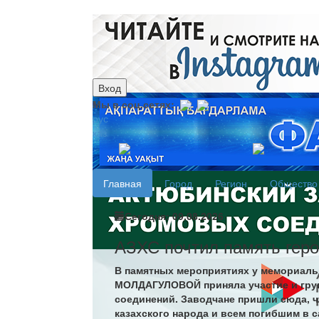
Вход
Мы в соц.сетях:
рус
каз
Главная
Город
Регион
Общество
Сегодня: 09.08.2026
АЗХС почтил память гер
В памятных мероприятиях у мемориаль
МОЛДАГУЛОВОЙ приняла участие и груп
соединений. Заводчане пришли сюда, ч
казахского народа и всем погибшим в 