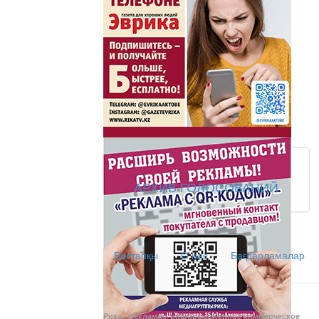
Жаңа әліпбиді бірге 
Жаңа әліпбиді бірге үйрене
Латын әліпбиі - өрке
Ты прекрасна! С Л
АРХИВ ГОЛОСОВАНИЙ
АНТИХАЙП
Хайп – это шумиха, сложн
Бастапқы
О нас
Бағдарламалар
телезрителями и пользоват
Деловые новости
Обзор событий деловой жи
Рика - рекламно-информационное коммерческое