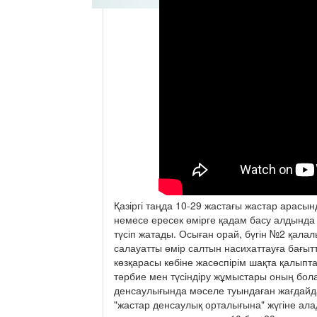
Қазіргі таңда 10-29 жастағы жастар арасын
немесе ересек өмірге қадам басу алдында
түсіп жатады. Осыған орай, бүгін №2 қал
салауатты өмір салтын насихаттауға бағыт
көзқарасы көбіне жасөспірім шақта қалыпта
тәрбие мен түсіндіру жұмыстары оның бол
денсаулығында мәселе туындаған жағдайда
"жастар денсаулық орталығына" жүгіне ал