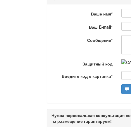
Люди в кадре
Ваше имя
*
Ваш E-mail
*
Камертон
Сообщение
*
Актуальный вопрос /
Защитный код
Введите код с картинки
*
Кто поможет мигрант
Сделано в Актобе / 
Нужна персональная консультация по
на размещение гарантируем!