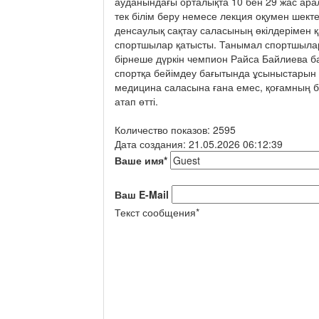
ауданындағы орталықта 10 бен 29 жас ара
тек білім беру немесе лекция оқумен шекте
денсаулық сақтау саласының өкілдерімен қ
спортшылар қатысты. Танымал спортшылар
бірнеше дүркін чемпион Райса Байлиева б
спортқа бейімдеу бағытында ұсыныстарын 
медицина саласына ғана емес, қоғамның 
атап өтті.
Количество показов: 2595
Дата создания: 21.05.2026 06:12:39
Ваше имя
*
Ваш E-Mail
Текст сообщения
*