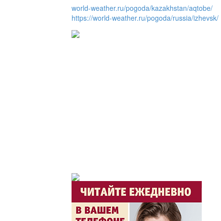
world-weather.ru/pogoda/kazakhstan/aqtobe/
https://world-weather.ru/pogoda/russia/izhevsk/
Утро по-летнему / Жа
Час акима / Әкім сағ
Розыгрыши призов от
Из первых рук / Сөзі
Интервью с экспертом, спе
важная для зрителей ...
Скажем НЕТ торговл