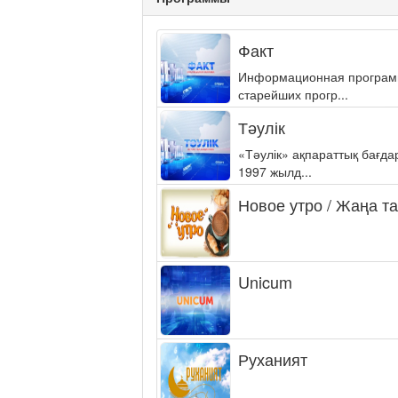
Факт
Информационная программа
старейших прогр...
Тәулік
«Тәулік» ақпараттық бағд
1997 жылд...
Новое утро / Жаңа т
Unicum
Руханият