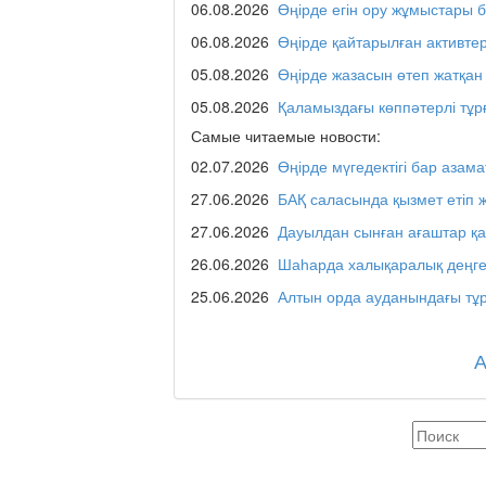
қаласы әкімінің халы
06.08.2026
Өңірде егін ору жұмыстары 
06.08.2026
Өңірде қайтарылған активте
05.08.2026
Өңірде жазасын өтеп жатқан
REGION 04
05.08.2026
Қаламыздағы көппәтерлі тұр
Самые читаемые новости:
02.07.2026
Өңірде мүгедектігі бар азама
Люди города / Ақтөбе
27.06.2026
БАҚ саласында қызмет етіп 
27.06.2026
Дауылдан сынған ағаштар қ
26.06.2026
Шаһарда халықаралық деңге
Служба 109
25.06.2026
Алтын орда ауданындағы тұр
Час депутата / Депут
Горячая тема