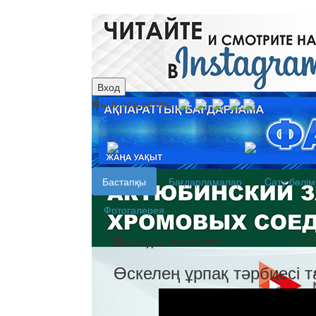
Вход
Мы в соц.сетях:
рус
каз
Бастапқы
Бағдарламалар
Cату бөлім
Фотогалерея
Сегодня: 06.08.2026
Өскелең ұрпақ тәрбиесі 