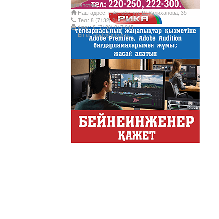
Казахстана.
агентство
Наш адрес: г. Актобе, ул. Ш.Уалиханова, 35
Құмсағат
Тел.: 8 (7132) 217 366;
Факс: 8 (7132) 217 015;
"Құмсағат" - апта бойы "Тә
Email: rikatv@inbox.ru
Только факты
Программа «Только факты»
неделе в ...
Твое Утро
Твое Утро
Декоративные страс
Лучшие дизайнеры и декор
на свое жилище и обно...
Energy Life