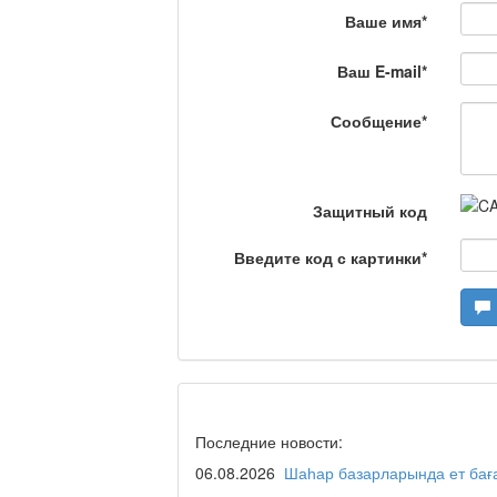
Что скажет доктор?
Ваше имя
*
Ваш E-mail
*
Станем чемпионами /
Сообщение
*
Я открываю мир / Ба
Защитный код
Введите код с картинки
*
Дәрігер не айтады?
Maslihat LIVE
Последние новости:
06.08.2026
Шаһар базарларында ет бағ
Отчётная встреча ак