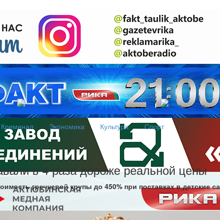
Криминал
Экономика
Культура
Спорт
авали в 4 раза дороже реальной цены
имость гречневой крупы до 450% при поставках в детские са