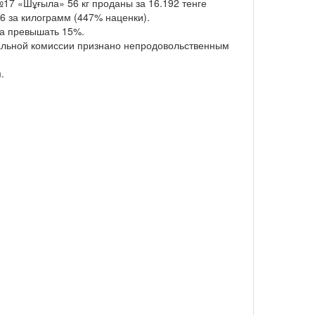
17 «Шұғыла» 56 кг проданы за 16.192 тенге
56 за килограмм (447% наценки).
на превышать 15%.
ьной комиссии признано непродовольственным
.