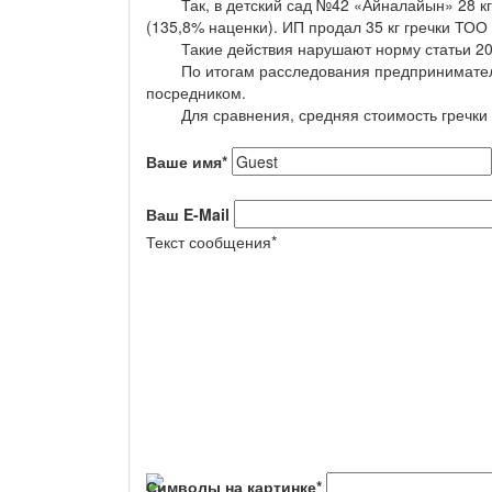
Так, в детский сад №42 «Айналайын» 28 кг кр
(135,8% наценки). ИП продал 35 кг гречки ТОО
Такие действия нарушают норму статьи 204-4
По итогам расследования предпринимателю 
посредником.
Для сравнения, средняя стоимость гречки в 
Ваше имя
*
Ваш E-Mail
Текст сообщения
*
Символы на картинке
*