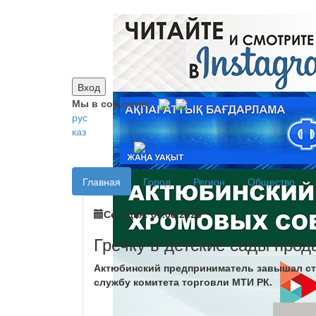
Вход
Мы в соц.сетях:
рус
каз
Главная
Город
Регион
Общество
Сегодня: 07.08.2026
Гречку в детские сады прод
Актюбинский предприниматель завышал сто
службу комитета торговли МТИ РК.