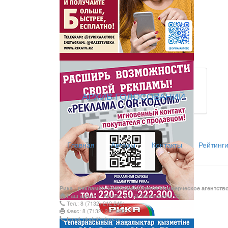
АРХИВ ГОЛОСОВАНИЙ
Главная
Авторы
Контакты
Рейтинг
Рика - рекламно-информационное коммерческое агентств
Наш адрес: г. Актобе, ул. Ш.Уалиханова, 35
Тел.: 8 (7132) 212 249;
Факс: 8 (7132) 212 660;
Email: rikatv@inbox.ru