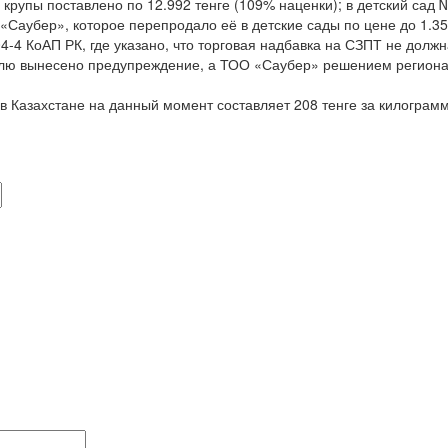
упы поставлено по 12.992 тенге (109% наценки); в детский сад №
 «Саубер», которое перепродало её в детские сады по цене до 1.3
 КоАП РК, где указано, что торговая надбавка на СЗПТ не долж
вынесено предупреждение, а ТОО «Саубер» решением регионал
Казахстане на данный момент составляет 208 тенге за килограмм